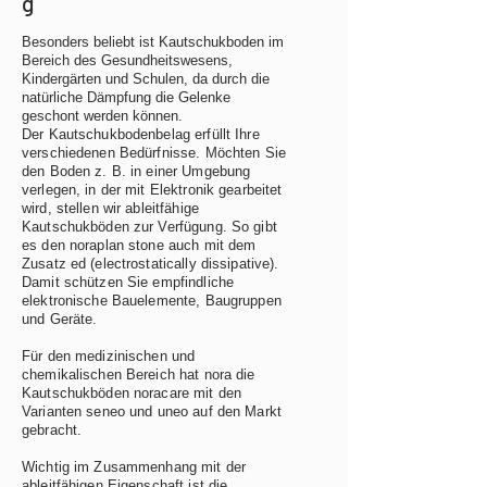
g
Besonders beliebt ist Kautschukboden im
Bereich des Gesundheitswesens,
Kindergärten und Schulen, da durch die
natürliche Dämpfung die Gelenke
geschont werden können.
Der Kautschukbodenbelag erfüllt Ihre
verschiedenen Bedürfnisse. Möchten Sie
den Boden z. B. in einer Umgebung
verlegen, in der mit Elektronik gearbeitet
wird, stellen wir ableitfähige
Kautschukböden zur Verfügung. So gibt
es den noraplan stone auch mit dem
Zusatz ed (electrostatically dissipative).
Damit schützen Sie empfindliche
elektronische Bauelemente, Baugruppen
und Geräte.
Für den medizinischen und
chemikalischen Bereich hat nora die
Kautschukböden noracare mit den
Varianten seneo und uneo auf den Markt
gebracht.
Wichtig im Zusammenhang mit der
ableitfähigen Eigenschaft ist die