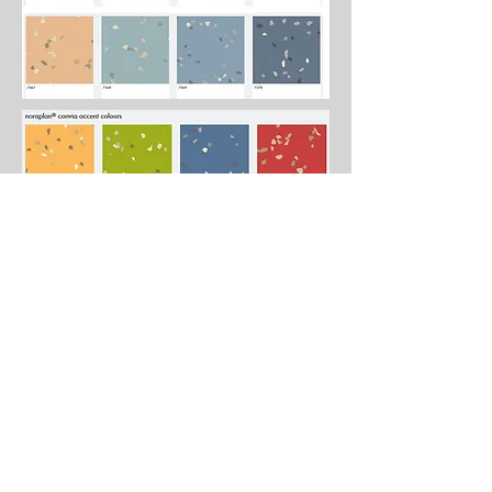
Notre offre s'adresse exclusivement
aux commerçants
(commerce,
industrie,
artisanat, etc.),
Collectivités, établissements publics et
associations.