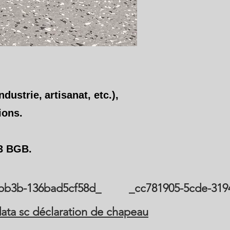
ndustrie,
artisanat, etc.),
ions.
13 BGB.
-bb3b-136bad5cf58d_ _cc781905-5cde-3194
ata sc déclaration de chapeau