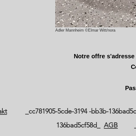
Adler Mannheim ©Elmar Witt/nora
Notre offre s'adress
C
Pas
akt
_cc781905-5cde-3194 -bb3b-136ba
136bad5cf58d_
AGB
_cc7