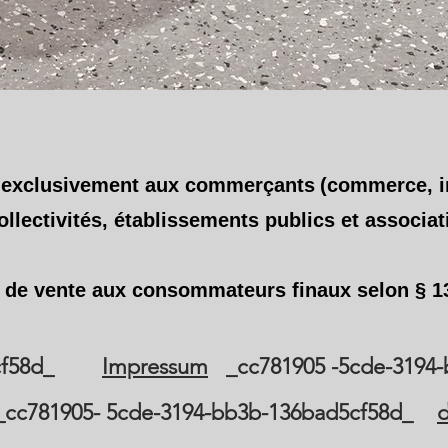
e exclusivement aux commerçants
(commerce, i
ollectivités, établissements publics et associat
 de vente aux consommateurs finaux selon § 
d5cf58d_
Impressum
_cc781905 -5cde-3194
81905- 5cde-3194-bb3b-136bad5cf58d_
d