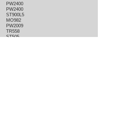
PW2400
PW2400
ST900L5
MO982
PW2009
TR558
ST505
TR561
TR561
TR561
TR700
TR700
TR810
TR810
PWUP1633-22
TRCV556
TRCV556
MA270A
PW1280-55
PW1285-55
PW1845-55
PW1845-55
PW1903-55
PW3016-55
PW3052-55